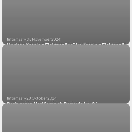
Informasi • 05 November 2024
Update Katalog Elektronik v5 ke Katalog Elektronik v6
Informasi • 28 Oktober 2024
Peringatan Hari Sumpah Pemuda ke-96