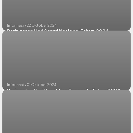
Informasi • 22 Oktober 2024
Peringatan Hari Santri Nasional Tahun 2024
Informasi • 01 Oktober 2024
Peringatan Hari Kesaktian Pancasila Tahun 2024